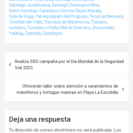
Santiago Juxtlahuaca
,
Santiago Zacatepec Mixe
,
Santo Domingo Zanatepec
,
Santos Reyes Nopala
,
Sola de Vega
,
Tamazulápam del Progreso
,
Tecomaxtlahuaca
,
Teotitlán del Valle
,
Tlacolula de Matamoros
,
Tlaxiaco
,
tuxtepec
,
Tuxtepec y Putla Villa de Guerrero.
,
Xoxocotlán
,
Yalalag
,
Zaachila
,
Zacatepec
Navegación
Realiza SSO campaña por el Día Mundial de la Seguridad
de
Vial 2025
entradas
Ofrecerán taller sobre atención a varamientos de
mamíferos y tortugas marinas en Playa La Escobilla
Deja una respuesta
Tu dirección de correo electrónico no será publicada.
Los