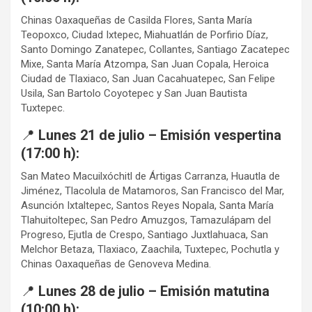
Chinas Oaxaqueñas de Casilda Flores, Santa María
Teopoxco, Ciudad Ixtepec, Miahuatlán de Porfirio Díaz,
Santo Domingo Zanatepec, Collantes, Santiago Zacatepec
Mixe, Santa María Atzompa, San Juan Copala, Heroica
Ciudad de Tlaxiaco, San Juan Cacahuatepec, San Felipe
Usila, San Bartolo Coyotepec y San Juan Bautista
Tuxtepec.
📍
Lunes 21 de julio – Emisión vespertina
(17:00 h):
San Mateo Macuilxóchitl de Ártigas Carranza, Huautla de
Jiménez, Tlacolula de Matamoros, San Francisco del Mar,
Asunción Ixtaltepec, Santos Reyes Nopala, Santa María
Tlahuitoltepec, San Pedro Amuzgos, Tamazulápam del
Progreso, Ejutla de Crespo, Santiago Juxtlahuaca, San
Melchor Betaza, Tlaxiaco, Zaachila, Tuxtepec, Pochutla y
Chinas Oaxaqueñas de Genoveva Medina.
📍
Lunes 28 de julio – Emisión matutina
(10:00 h):