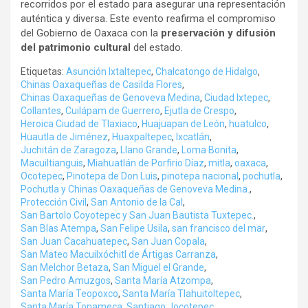
recorridos por el estado para asegurar una representación
auténtica y diversa. Este evento reafirma el compromiso
del Gobierno de Oaxaca con la
preservación y difusión
del patrimonio cultural
del estado.
Etiquetas:
Asunción Ixtaltepec
,
Chalcatongo de Hidalgo
,
Chinas Oaxaqueñas de Casilda Flores
,
Chinas Oaxaqueñas de Genoveva Medina
,
Ciudad Ixtepec
,
Collantes
,
Cuilápam de Guerrero
,
Ejutla de Crespo
,
Heroica Ciudad de Tlaxiaco
,
Huajuapan de León
,
huatulco
,
Huautla de Jiménez
,
Huaxpaltepec
,
Ixcatlán
,
Juchitán de Zaragoza
,
Llano Grande
,
Loma Bonita
,
Macuiltianguis
,
Miahuatlán de Porfirio Díaz
,
mitla
,
oaxaca
,
Ocotepec
,
Pinotepa de Don Luis
,
pinotepa nacional
,
pochutla
,
Pochutla y Chinas Oaxaqueñas de Genoveva Medina.
,
Protección Civil
,
San Antonio de la Cal
,
San Bartolo Coyotepec y San Juan Bautista Tuxtepec.
,
San Blas Atempa
,
San Felipe Usila
,
san francisco del mar
,
San Juan Cacahuatepec
,
San Juan Copala
,
San Mateo Macuilxóchitl de Ártigas Carranza
,
San Melchor Betaza
,
San Miguel el Grande
,
San Pedro Amuzgos
,
Santa María Atzompa
,
Santa María Teopoxco
,
Santa María Tlahuitoltepec
,
Santa María Tonameca
,
Santiago Jocotepec
,