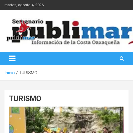
Saltar
martes, agosto 4, 2026
al
contenido
Información de la Costa Oaxaqueña
PubliMar
Inicio
TURISMO
TURISMO