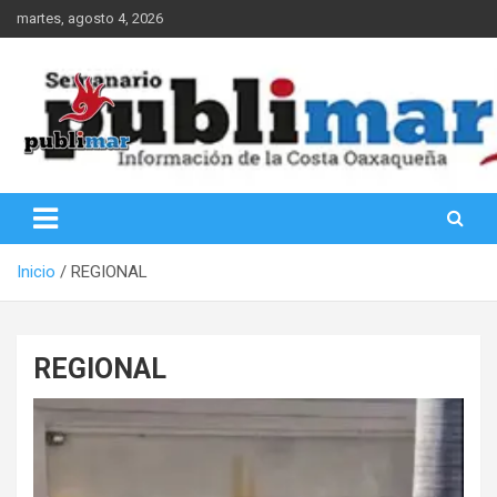
Saltar
martes, agosto 4, 2026
al
contenido
Información de la Costa Oaxaqueña
PubliMar
Inicio
REGIONAL
REGIONAL