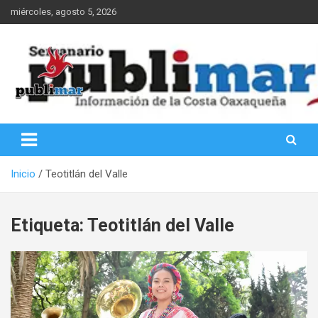
Saltar
miércoles, agosto 5, 2026
al
contenido
Información de la Costa Oaxaqueña
PubliMar
Inicio
Teotitlán del Valle
Etiqueta:
Teotitlán del Valle