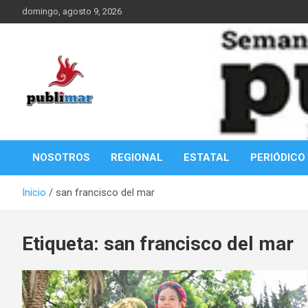
Saltar
domingo, agosto 9, 2026
al
contenido
Información de la Costa Oaxaqueña
PubliMar
NOSOTROS
REGIONAL
ESTATAL
PERIÓDICO
Inicio
san francisco del mar
Etiqueta:
san francisco del mar