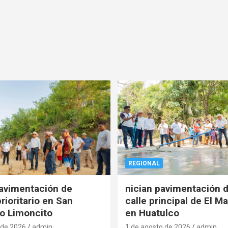
REGIONAL
pavimentación de
nician pavimentación d
rioritario en San
calle principal de El Ma
o Limoncito
en Huatulco
 de 2026
admin
1 de agosto de 2026
admin