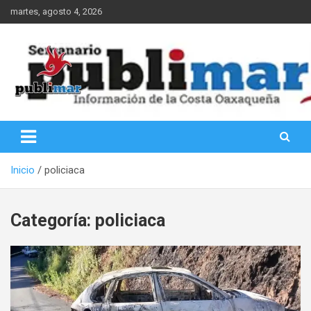
Saltar
martes, agosto 4, 2026
al
contenido
Información de la Costa Oaxaqueña
PubliMar
Inicio
policiaca
Categoría:
policiaca