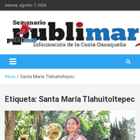
Saltar
viernes, agosto 7, 2026
al
contenido
Información de la Costa Oaxaqueña
PubliMar
Inicio
Santa María Tlahuitoltepec
Etiqueta:
Santa María Tlahuitoltepec