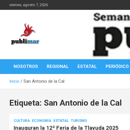
Saltar
viernes, agosto 7, 2026
al
contenido
Información de la Costa Oaxaqueña
PubliMar
NOSOTROS
REGIONAL
ESTATAL
PERIÓDICO
Inicio
San Antonio de la Cal
Etiqueta:
San Antonio de la Cal
CULTURA
ECONOMÍA
ESTATAL
TURISMO
Inauguran la 12ª Feria de la Tlayuda 2025