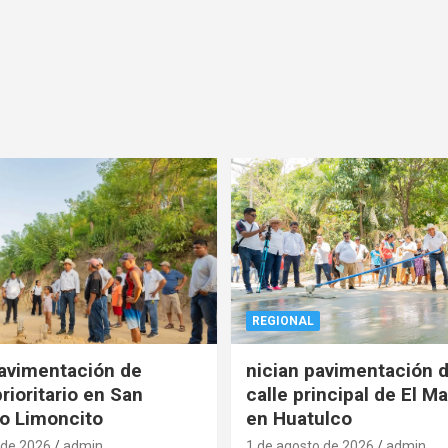
REGIONAL
pavimentación de
nician pavimentación d
rioritario en San
calle principal de El Ma
o Limoncito
en Huatulco
 de 2026
admin
1 de agosto de 2026
admin