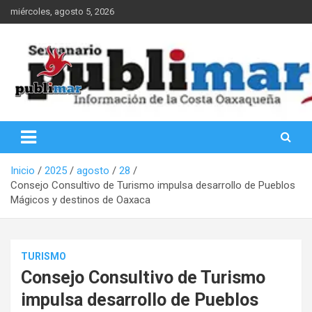
Saltar
miércoles, agosto 5, 2026
al
contenido
Información de la Costa Oaxaqueña
PubliMar
Inicio
2025
agosto
28
Consejo Consultivo de Turismo impulsa desarrollo de Pueblos
Mágicos y destinos de Oaxaca
TURISMO
Consejo Consultivo de Turismo
impulsa desarrollo de Pueblos