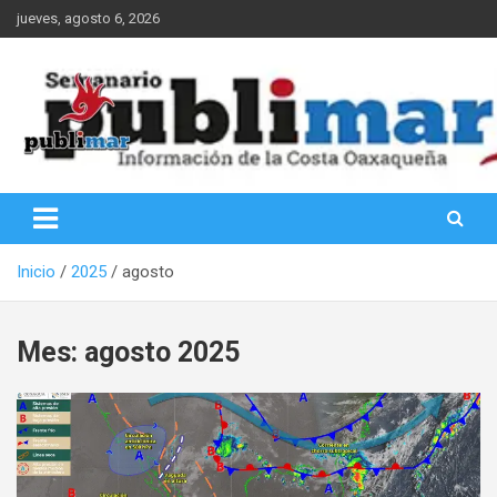
Saltar
jueves, agosto 6, 2026
al
contenido
Información de la Costa Oaxaqueña
PubliMar
Inicio
2025
agosto
Mes:
agosto 2025