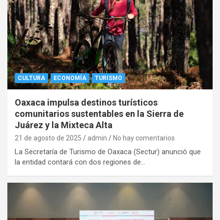
CULTURA
ECONOMÍA
TURISMO
Oaxaca impulsa destinos turísticos
comunitarios sustentables en la Sierra de
Juárez y la Mixteca Alta
21 de agosto de 2025
admin
No hay comentarios
La Secretaría de Turismo de Oaxaca (Sectur) anunció que
la entidad contará con dos regiones de…