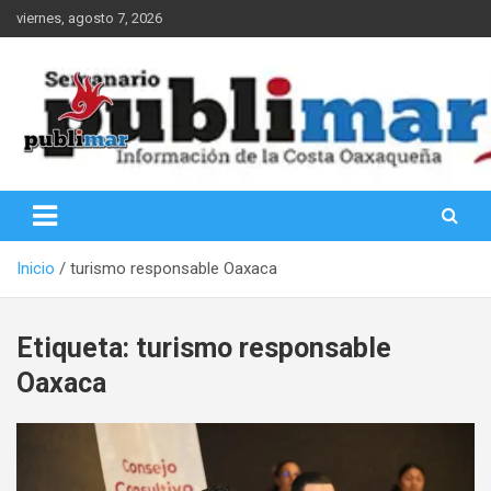
Saltar
viernes, agosto 7, 2026
al
contenido
Información de la Costa Oaxaqueña
PubliMar
Inicio
turismo responsable Oaxaca
Etiqueta:
turismo responsable
Oaxaca