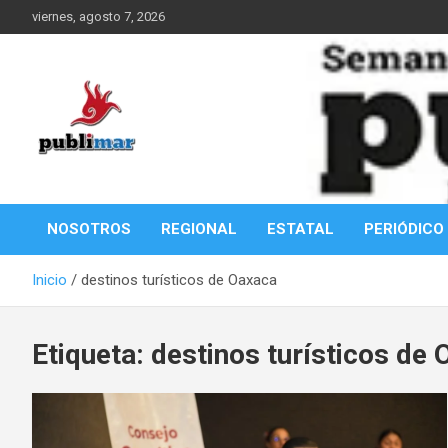
Saltar
viernes, agosto 7, 2026
al
contenido
Información de la Costa Oaxaqueña
PubliMar
NOSOTROS
REGIONAL
ESTATAL
PERIÓDICO
Inicio
destinos turísticos de Oaxaca
Etiqueta:
destinos turísticos de