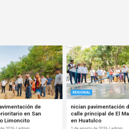
REGIONAL
pavimentación de
nician pavimentación d
rioritario en San
calle principal de El Ma
o Limoncito
en Huatulco
 de 2026
admin
1 de agosto de 2026
admin