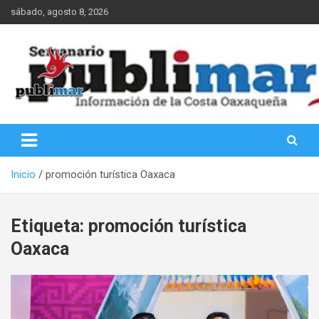
Saltar
sábado, agosto 8, 2026
al
contenido
Información de la Costa Oaxaqueña
PubliMar
Inicio
promoción turística Oaxaca
Etiqueta:
promoción turística
Oaxaca