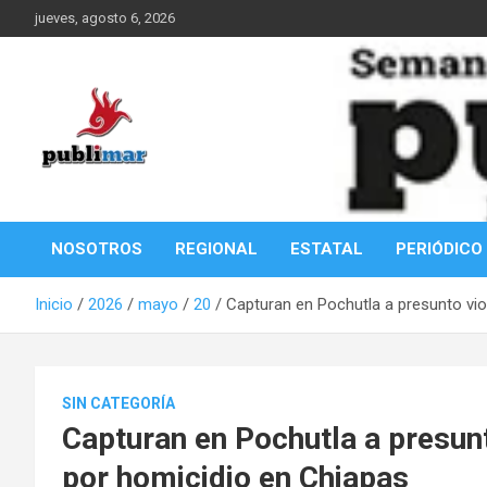
Saltar
jueves, agosto 6, 2026
al
contenido
Información de la Costa Oaxaqueña
PubliMar
NOSOTROS
REGIONAL
ESTATAL
PERIÓDICO
Inicio
2026
mayo
20
Capturan en Pochutla a presunto vi
SIN CATEGORÍA
Capturan en Pochutla a presun
por homicidio en Chiapas