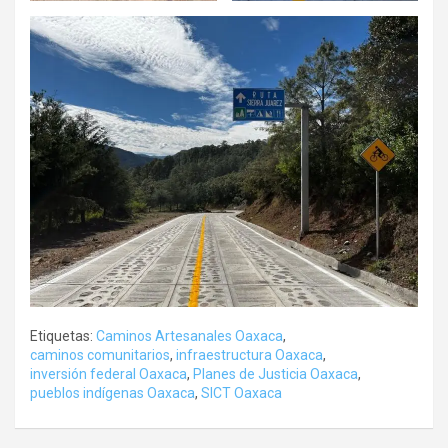
Etiquetas:
Caminos Artesanales Oaxaca
,
caminos comunitarios
,
infraestructura Oaxaca
,
inversión federal Oaxaca
,
Planes de Justicia Oaxaca
,
pueblos indígenas Oaxaca
,
SICT Oaxaca