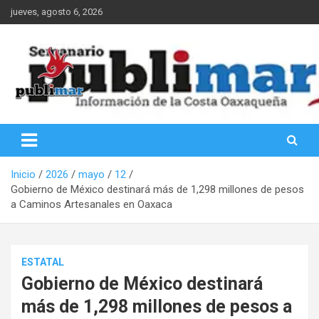
Saltar
jueves, agosto 6, 2026
al
contenido
Información de la Costa Oaxaqueña
PubliMar
Inicio
2026
mayo
12
Gobierno de México destinará más de 1,298 millones de pesos
a Caminos Artesanales en Oaxaca
ESTATAL
Gobierno de México destinará
más de 1,298 millones de pesos a