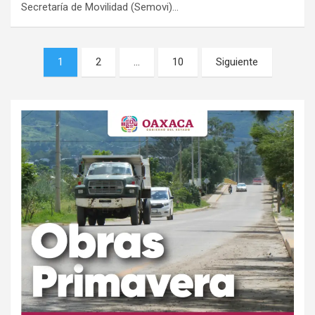
Secretaría de Movilidad (Semovi)…
Navegación
1
2
…
10
Siguiente
de
entradas