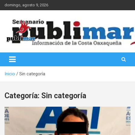
Saltar
domingo, agosto 9, 2026
al
contenido
Información de la Costa Oaxaqueña
PubliMar
Inicio
Sin categoría
Categoría:
Sin categoría