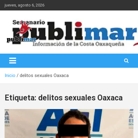
Saltar
jueves, agosto 6, 2026
al
contenido
Información de la Costa Oaxaqueña
PubliMar
Inicio
delitos sexuales Oaxaca
Etiqueta:
delitos sexuales Oaxaca