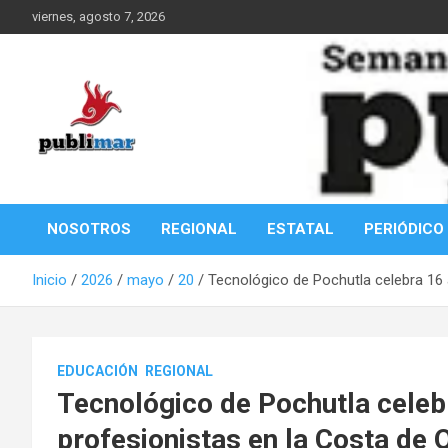
Saltar
viernes, agosto 7, 2026
al
contenido
Información de la Costa Oaxaqueña
PubliMar
NOSOTROS
REGIONAL
ESTATAL
PERIÓDICO
Inicio
2026
mayo
20
Tecnológico de Pochutla celebra 16
EDUCACIÓN
REGIONAL
Tecnológico de Pochutla cele
profesionistas en la Costa de