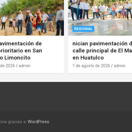
REGIONAL
pavimentación de
nician pavimentación d
rioritario en San
calle principal de El Ma
o Limoncito
en Huatulco
 de 2026
admin
1 de agosto de 2026
admin
ona gracias a:
WordPress