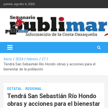
Saltar
jueves, agosto 6, 2026
al
contenido
Información de la Costa Oaxaqueña
PubliMar
Inicio
2024
febrero
27
Tendrá San Sebastián Río Hondo obras y acciones para el
bienestar de la población
ESTATAL..
REGIONAL.
Tendrá San Sebastián Río Hondo
obras y acciones para el bienestar