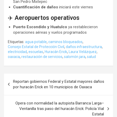
San Pedro Mixtepec
Cuantificación de daños
iniciará este viernes
✈️
Aeropuertos operativos
Puerto Escondido y Huatulco
ya restablecieron
operaciones aéreas y vuelos programados
Etiquetas:
agua potable
,
caminos bloqueados
,
Consejo Estatal de Protección Civil
,
daños infraestructura
,
electricidad
,
escuelas
,
Huracán Erick
,
Laura Velázquez
,
oaxaca
,
restauración de servicios
,
salomón jara
,
salud
Navegación
Reportan gobiernos Federal y Estatal mayores daños
de
por huracán Erick en 10 municipios de Oaxaca
entradas
Opera con normalidad la autopista Barranca Larga–
Ventanilla tras paso del huracán Erick: Policía Vial
Estatal