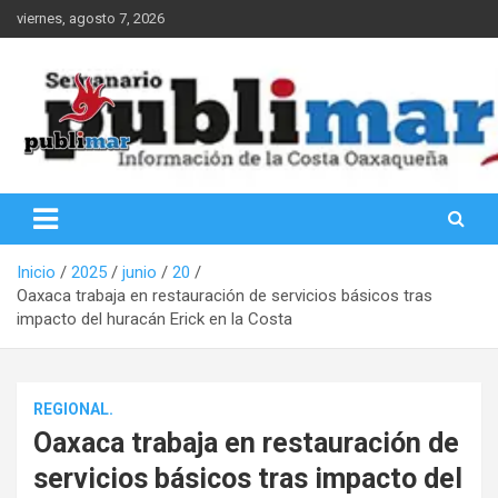
Saltar
viernes, agosto 7, 2026
al
contenido
Información de la Costa Oaxaqueña
PubliMar
Inicio
2025
junio
20
Oaxaca trabaja en restauración de servicios básicos tras
impacto del huracán Erick en la Costa
REGIONAL.
Oaxaca trabaja en restauración de
servicios básicos tras impacto del