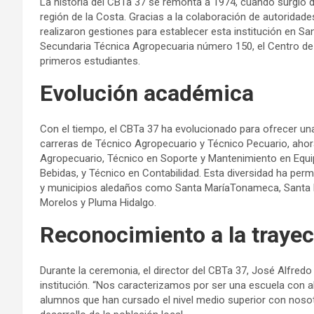
La historia del CBTa 37 se remonta a 1974, cuando surgió d
región de la Costa. Gracias a la colaboración de autorida
realizaron gestiones para establecer esta institución en Sa
Secundaria Técnica Agropecuaria número 150, el Centro d
primeros estudiantes.
Evolución académica
Con el tiempo, el CBTa 37 ha evolucionado para ofrecer un
carreras de Técnico Agropecuario y Técnico Pecuario, ahora
Agropecuario, Técnico en Soporte y Mantenimiento en Equ
Bebidas, y Técnico en Contabilidad. Esta diversidad ha per
y municipios aledaños como Santa MaríaTonameca, Santa M
Morelos y Pluma Hidalgo.
Reconocimiento a la trayec
Durante la ceremonia, el director del CBTa 37, José Alfredo 
institución. “Nos caracterizamos por ser una escuela con a
alumnos que han cursado el nivel medio superior con nosot