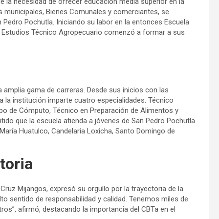
e la necesidad de ofrecer educación media superior en la
des municipales, Bienes Comunales y comerciantes, se
n Pedro Pochutla. Iniciando su labor en la entonces Escuela
e Estudios Técnico Agropecuario comenzó a formar a sus
a amplia gama de carreras. Desde sus inicios con las
 la institución imparte cuatro especialidades: Técnico
ipo de Cómputo, Técnico en Preparación de Alimentos y
mitido que la escuela atienda a jóvenes de San Pedro Pochutla
aría Huatulco, Candelaria Loxicha, Santo Domingo de
toria
Cruz Mijangos, expresó su orgullo por la trayectoria de la
lto sentido de responsabilidad y calidad. Tenemos miles de
ros”, afirmó, destacando la importancia del CBTa en el