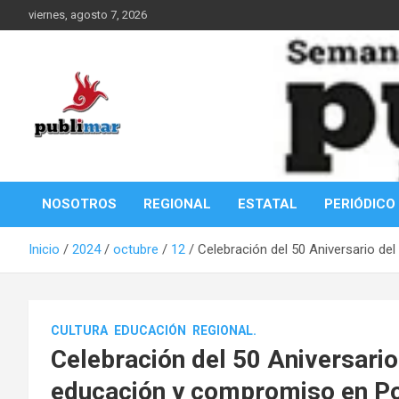
Saltar
viernes, agosto 7, 2026
al
contenido
Información de la Costa Oaxaqueña
PubliMar
NOSOTROS
REGIONAL
ESTATAL
PERIÓDICO
Inicio
2024
octubre
12
Celebración del 50 Aniversario d
CULTURA
EDUCACIÓN
REGIONAL.
Celebración del 50 Aniversario
educación y compromiso en P