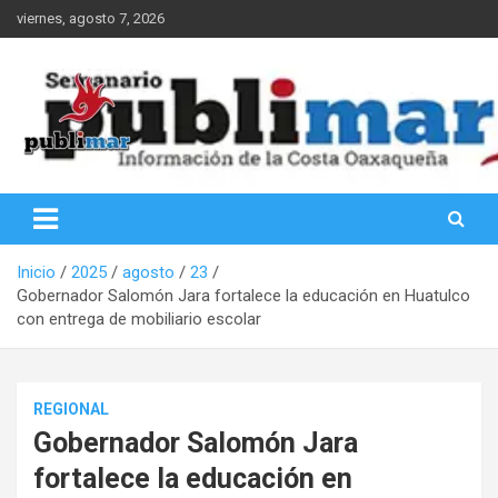
Saltar
viernes, agosto 7, 2026
al
contenido
Información de la Costa Oaxaqueña
PubliMar
Inicio
2025
agosto
23
Gobernador Salomón Jara fortalece la educación en Huatulco
con entrega de mobiliario escolar
REGIONAL
Gobernador Salomón Jara
fortalece la educación en