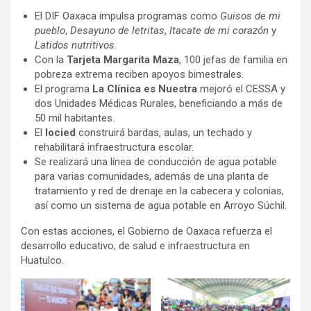
El DIF Oaxaca impulsa programas como
Guisos de mi
pueblo
,
Desayuno de letritas
,
Itacate de mi corazón
y
Latidos nutritivos
.
Con la
Tarjeta Margarita Maza
, 100 jefas de familia en
pobreza extrema reciben apoyos bimestrales.
El programa
La Clínica es Nuestra
mejoró el CESSA y
dos Unidades Médicas Rurales, beneficiando a más de
50 mil habitantes.
El
Iocied
construirá bardas, aulas, un techado y
rehabilitará infraestructura escolar.
Se realizará una línea de conducción de agua potable
para varias comunidades, además de una planta de
tratamiento y red de drenaje en la cabecera y colonias,
así como un sistema de agua potable en Arroyo Súchil.
Con estas acciones, el Gobierno de Oaxaca refuerza el
desarrollo educativo, de salud e infraestructura en
Huatulco.