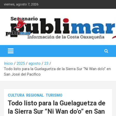
Saltar
viernes, agosto 7, 2026
al
contenido
Información de la Costa Oaxaqueña
PubliMar
Inicio
2025
agosto
23
Todo listo para la Guelaguetza de la Sierra Sur “Ni Wan do’o” en
San José del Pacífico
CULTURA
REGIONAL
TURISMO
Todo listo para la Guelaguetza de
la Sierra Sur “Ni Wan do’o” en San