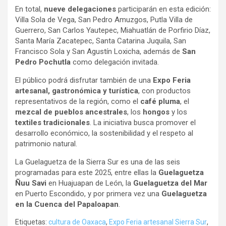
En total,
nueve delegaciones
participarán en esta edición:
Villa Sola de Vega, San Pedro Amuzgos, Putla Villa de
Guerrero, San Carlos Yautepec, Miahuatlán de Porfirio Díaz,
Santa María Zacatepec, Santa Catarina Juquila, San
Francisco Sola y San Agustín Loxicha, además de
San
Pedro Pochutla
como delegación invitada.
El público podrá disfrutar también de una
Expo Feria
artesanal, gastronómica y turística
, con productos
representativos de la región, como el
café pluma
, el
mezcal de pueblos ancestrales
, los
hongos
y los
textiles tradicionales
. La iniciativa busca promover el
desarrollo económico, la sostenibilidad y el respeto al
patrimonio natural.
La Guelaguetza de la Sierra Sur es una de las seis
programadas para este 2025, entre ellas la
Guelaguetza
Ñuu Savi
en Huajuapan de León, la
Guelaguetza del Mar
en Puerto Escondido, y por primera vez una
Guelaguetza
en la Cuenca del Papaloapan
.
Etiquetas:
cultura de Oaxaca
,
Expo Feria artesanal Sierra Sur
,