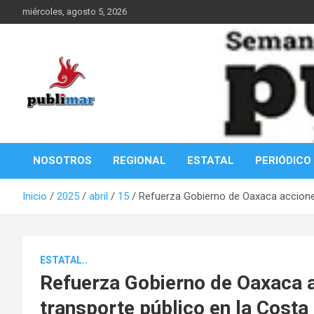
Saltar
miércoles, agosto 5, 2026
al
contenido
Información de la Costa Oaxaqueña
PubliMar
NOSOTROS
REGIONAL
ESTATAL
PERIÓDICO
Inicio
2025
abril
15
Refuerza Gobierno de Oaxaca acciones
ESTATAL..
Refuerza Gobierno de Oaxaca a
transporte público en la Costa