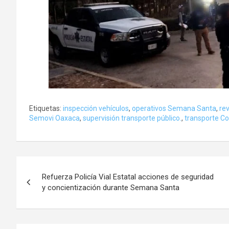
Etiquetas:
inspección vehículos
,
operativos Semana Santa
,
rev
Semovi Oaxaca
,
supervisión transporte público.
,
transporte C
Navegación
Refuerza Policía Vial Estatal acciones de seguridad
de
y concientización durante Semana Santa
entradas