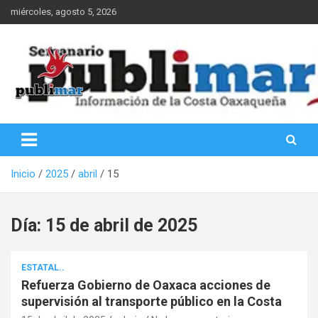
Saltar
miércoles, agosto 5, 2026
al
contenido
Información de la Costa Oaxaqueña
PubliMar
Inicio
2025
abril
15
Día:
15 de abril de 2025
ESTATAL..
Refuerza Gobierno de Oaxaca acciones de
supervisión al transporte público en la Costa