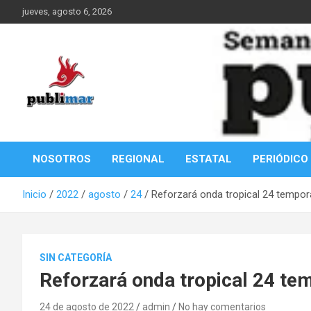
Saltar
jueves, agosto 6, 2026
al
contenido
Información de la Costa Oaxaqueña
PubliMar
NOSOTROS
REGIONAL
ESTATAL
PERIÓDICO
Inicio
2022
agosto
24
Reforzará onda tropical 24 tempora
SIN CATEGORÍA
Reforzará onda tropical 24 tem
24 de agosto de 2022
admin
No hay comentarios