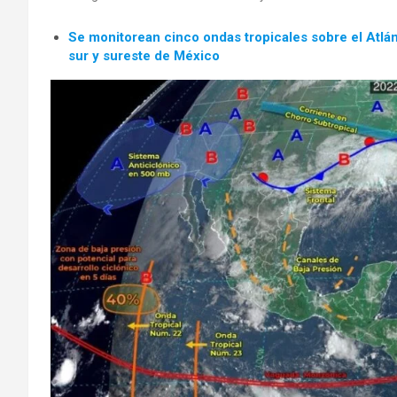
Se monitorean cinco ondas tropicales sobre el Atlán
sur y sureste de México