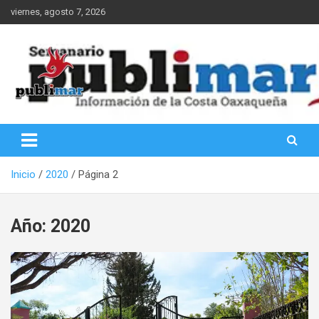
Saltar
viernes, agosto 7, 2026
al
contenido
Información de la Costa Oaxaqueña
PubliMar
Inicio
2020
Página 2
Año:
2020