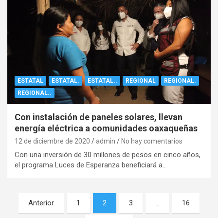
ESTATAL
ESTATAL.
ESTATAL..
REGIONAL
REGIONAL.
REGIONAL..
Con instalación de paneles solares, llevan
energía eléctrica a comunidades oaxaqueñas
12 de diciembre de 2020
admin
No hay comentarios
Con una inversión de 30 millones de pesos en cinco años,
el programa Luces de Esperanza beneficiará a…
Navegación
Anterior
1
2
3
…
16
de