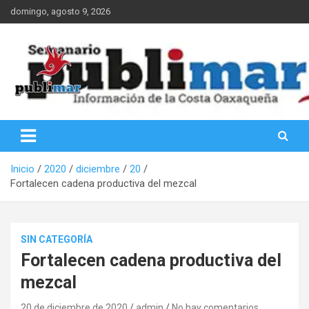
Saltar
domingo, agosto 9, 2026
al
contenido
Información de la Costa Oaxaqueña
PubliMar
Inicio
2020
diciembre
20
Fortalecen cadena productiva del mezcal
SIN CATEGORÍA
Fortalecen cadena productiva del
mezcal
20 de diciembre de 2020
admin
No hay comentarios