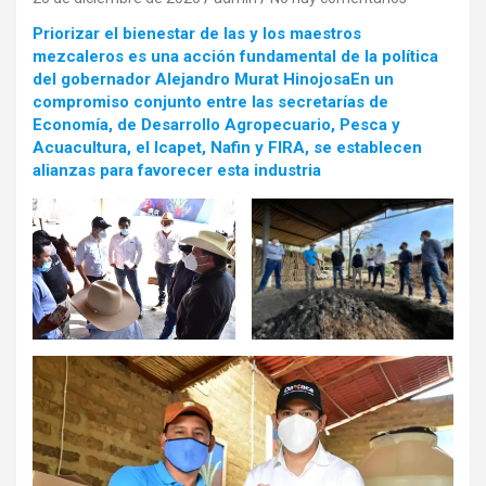
Priorizar el bienestar de las y los maestros
mezcaleros es una acción fundamental de la política
del gobernador Alejandro Murat HinojosaEn un
compromiso conjunto entre las secretarías de
Economía, de Desarrollo Agropecuario, Pesca y
Acuacultura, el Icapet, Nafin y FIRA, se establecen
alianzas para favorecer esta industria