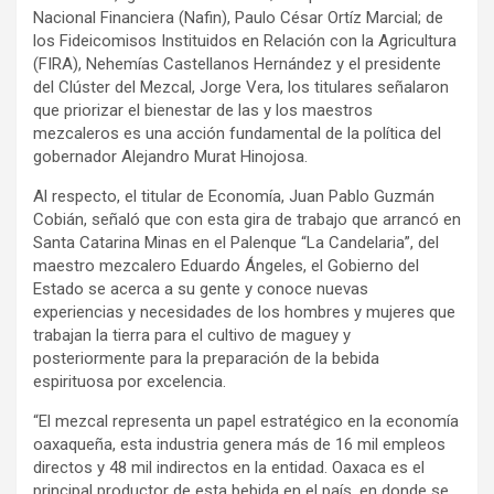
Nacional Financiera (Nafin), Paulo César Ortíz Marcial; de
los Fideicomisos Instituidos en Relación con la Agricultura
(FIRA), Nehemías Castellanos Hernández y el presidente
del Clúster del Mezcal, Jorge Vera, los titulares señalaron
que priorizar el bienestar de las y los maestros
mezcaleros es una acción fundamental de la política del
gobernador Alejandro Murat Hinojosa.
Al respecto, el titular de Economía, Juan Pablo Guzmán
Cobián, señaló que con esta gira de trabajo que arrancó en
Santa Catarina Minas en el Palenque “La Candelaria”, del
maestro mezcalero Eduardo Ángeles, el Gobierno del
Estado se acerca a su gente y conoce nuevas
experiencias y necesidades de los hombres y mujeres que
trabajan la tierra para el cultivo de maguey y
posteriormente para la preparación de la bebida
espirituosa por excelencia.
“El mezcal representa un papel estratégico en la economía
oaxaqueña, esta industria genera más de 16 mil empleos
directos y 48 mil indirectos en la entidad. Oaxaca es el
principal productor de esta bebida en el país, en donde se