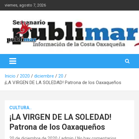
Saltar
viernes, agosto 7, 2026
al
contenido
Información de la Costa Oaxaqueña
PubliMar
Inicio
2020
diciembre
20
¡LA VIRGEN DE LA SOLEDAD! Patrona de los Oaxaqueños
CULTURA..
¡LA VIRGEN DE LA SOLEDAD!
Patrona de los Oaxaqueños
20 de diciembre de 2020
admin
No hay comentarios