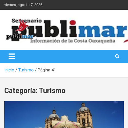
Saltar
viernes, agosto 7, 2026
al
contenido
Información de la Costa Oaxaqueña
PubliMar
Inicio
Turismo
Página 41
Categoría:
Turismo