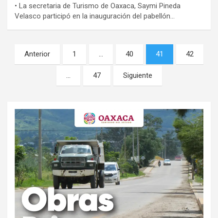
• La secretaria de Turismo de Oaxaca, Saymi Pineda
Velasco participó en la inauguración del pabellón…
Navegación
Anterior
1
…
40
41
42
de
…
47
Siguiente
entradas