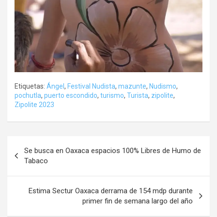
Etiquetas:
Ángel
,
Festival Nudista
,
mazunte
,
Nudismo
,
pochutla
,
puerto escondido
,
turismo
,
Turista
,
zipolite
,
Zipolite 2023
Navegación
Se busca en Oaxaca espacios 100% Libres de Humo de
de
Tabaco
entradas
Estima Sectur Oaxaca derrama de 154 mdp durante
primer fin de semana largo del año