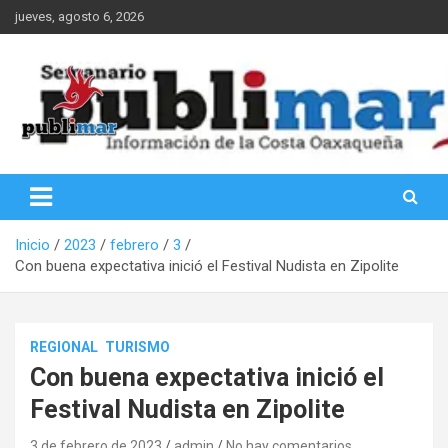
Saltar
jueves, agosto 6, 2026
al
contenido
Información de la Costa Oaxaqueña
PubliMar
Inicio
2023
febrero
3
Con buena expectativa inició el Festival Nudista en Zipolite
REGIONAL
TURISMO
Con buena expectativa inició el
Festival Nudista en Zipolite
3 de febrero de 2023
admin
No hay comentarios