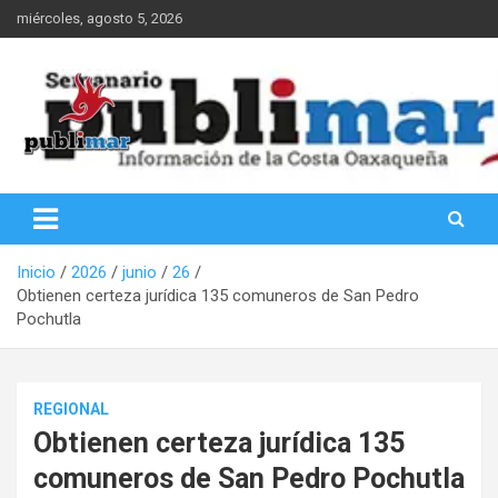
Saltar
miércoles, agosto 5, 2026
al
contenido
Información de la Costa Oaxaqueña
PubliMar
Inicio
2026
junio
26
Obtienen certeza jurídica 135 comuneros de San Pedro
Pochutla
REGIONAL
Obtienen certeza jurídica 135
comuneros de San Pedro Pochutla