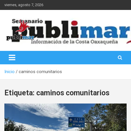
Saltar
viernes, agosto 7, 2026
al
contenido
Información de la Costa Oaxaqueña
PubliMar
Inicio
caminos comunitarios
Etiqueta:
caminos comunitarios