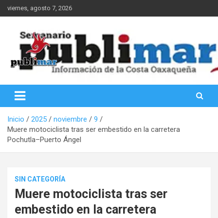
Saltar
viernes, agosto 7, 2026
al
contenido
Información de la Costa Oaxaqueña
PubliMar
Inicio
2025
noviembre
9
Muere motociclista tras ser embestido en la carretera
Pochutla–Puerto Ángel
SIN CATEGORÍA
Muere motociclista tras ser
embestido en la carretera