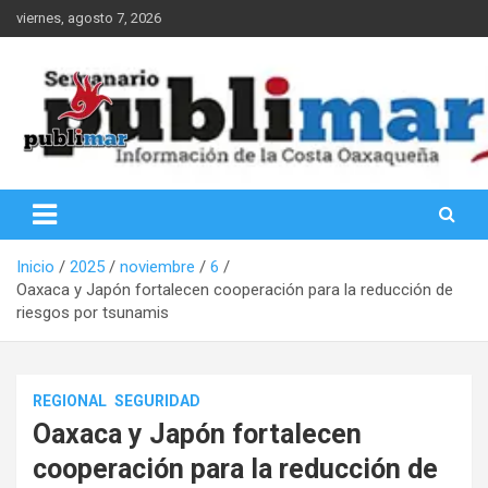
Saltar
viernes, agosto 7, 2026
al
contenido
Información de la Costa Oaxaqueña
PubliMar
Inicio
2025
noviembre
6
Oaxaca y Japón fortalecen cooperación para la reducción de
riesgos por tsunamis
REGIONAL
SEGURIDAD
Oaxaca y Japón fortalecen
cooperación para la reducción de