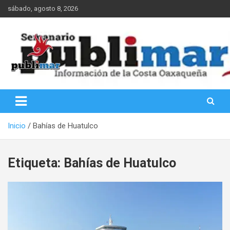
Saltar
sábado, agosto 8, 2026
al
contenido
Información de la Costa Oaxaqueña
PubliMar
Inicio
Bahías de Huatulco
Etiqueta:
Bahías de Huatulco