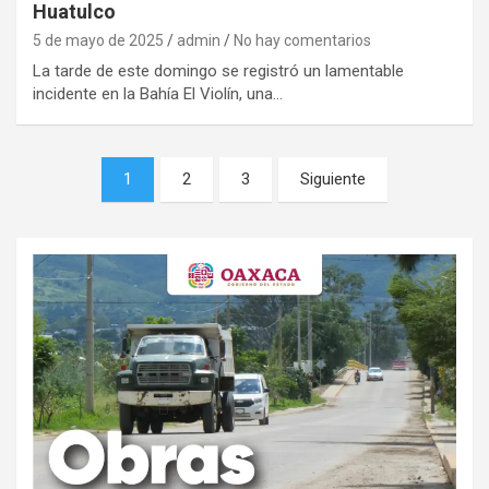
Huatulco
5 de mayo de 2025
admin
No hay comentarios
La tarde de este domingo se registró un lamentable
incidente en la Bahía El Violín, una…
Navegación
1
2
3
Siguiente
de
entradas