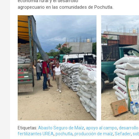
economía rural y el desarrollo
agropecuario en las comunidades de Pochutla.
Etiquetas:
Abasto Seguro de Maíz
,
apoyo al campo
,
desarroll
fertilizantes UREA
,
pochutla
,
producción de maíz
,
Sefader
,
sob