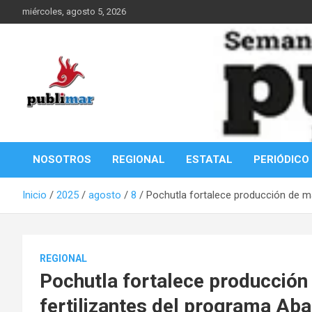
Saltar
miércoles, agosto 5, 2026
al
contenido
Información de la Costa Oaxaqueña
PubliMar
NOSOTROS
REGIONAL
ESTATAL
PERIÓDICO
Inicio
2025
agosto
8
Pochutla fortalece producción de m
REGIONAL
Pochutla fortalece producción
fertilizantes del programa Ab