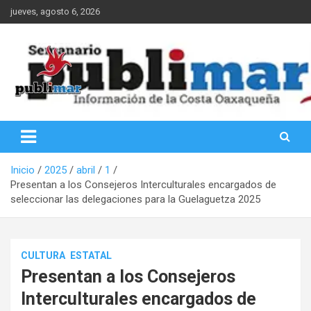
Saltar
jueves, agosto 6, 2026
al
contenido
Información de la Costa Oaxaqueña
PubliMar
Inicio
2025
abril
1
Presentan a los Consejeros Interculturales encargados de
seleccionar las delegaciones para la Guelaguetza 2025
CULTURA
ESTATAL
Presentan a los Consejeros
Interculturales encargados de