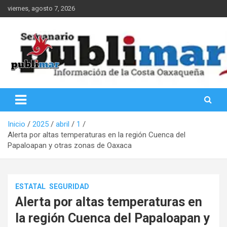
Saltar
viernes, agosto 7, 2026
al
contenido
Información de la Costa Oaxaqueña
PubliMar
Inicio
2025
abril
1
Alerta por altas temperaturas en la región Cuenca del
Papaloapan y otras zonas de Oaxaca
ESTATAL
SEGURIDAD
Alerta por altas temperaturas en
la región Cuenca del Papaloapan y