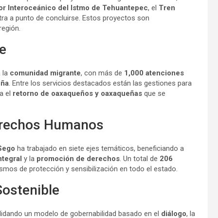
or Interoceánico del Istmo de Tehuantepec
, el
Tren
tra a punto de concluirse. Estos proyectos son
región.
e
 la
comunidad migrante
, con más de
1,000 atenciones
eña
. Entre los servicios destacados están las gestiones para
ra el
retorno de oaxaqueños y oaxaqueñas
que se
Derechos Humanos
Sego
ha trabajado en siete ejes temáticos, beneficiando a
ntegral
y la
promoción de derechos
. Un total de
206
mos de protección y sensibilización en todo el estado.
Sostenible
lidando un modelo de gobernabilidad basado en el
diálogo
, la