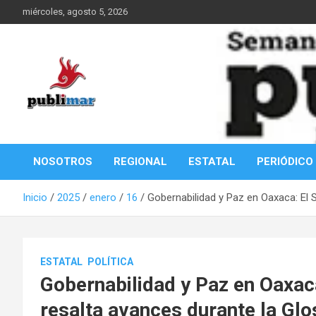
Saltar
miércoles, agosto 5, 2026
al
contenido
Información de la Costa Oaxaqueña
PubliMar
NOSOTROS
REGIONAL
ESTATAL
PERIÓDICO
Inicio
2025
enero
16
Gobernabilidad y Paz en Oaxaca: El
ESTATAL
POLÍTICA
Gobernabilidad y Paz en Oaxaca
resalta avances durante la Gl