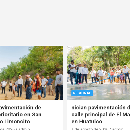
REGIONAL
pavimentación de
nician pavimentación d
rioritario en San
calle principal de El Ma
o Limoncito
en Huatulco
 de 2026
admin
1 de agosto de 2026
admin