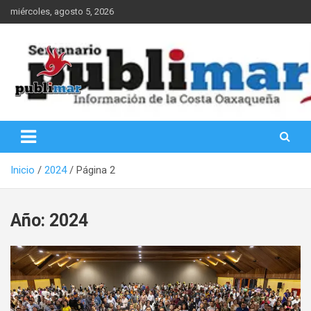
Saltar
miércoles, agosto 5, 2026
al
contenido
Información de la Costa Oaxaqueña
PubliMar
Inicio
2024
Página 2
Año:
2024