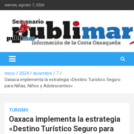
Saltar
viernes, agosto 7, 2026
al
contenido
Información de la Costa Oaxaqueña
PubliMar
Inicio
2024
diciembre
7
Oaxaca implementa la estrategia «Destino Turístico Seguro
para Niñas, Niños y Adolescentes»
TURISMO
Oaxaca implementa la estrategia
«Destino Turístico Seguro para