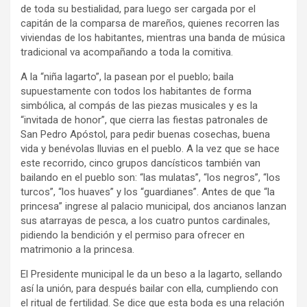
de toda su bestialidad, para luego ser cargada por el
capitán de la comparsa de mareños, quienes recorren las
viviendas de los habitantes, mientras una banda de música
tradicional va acompañando a toda la comitiva.
A la “niña lagarto”, la pasean por el pueblo; baila
supuestamente con todos los habitantes de forma
simbólica, al compás de las piezas musicales y es la
“invitada de honor”, que cierra las fiestas patronales de
San Pedro Apóstol, para pedir buenas cosechas, buena
vida y benévolas lluvias en el pueblo. A la vez que se hace
este recorrido, cinco grupos dancísticos también van
bailando en el pueblo son: “las mulatas”, “los negros”, “los
turcos”, “los huaves” y los “guardianes”. Antes de que “la
princesa” ingrese al palacio municipal, dos ancianos lanzan
sus atarrayas de pesca, a los cuatro puntos cardinales,
pidiendo la bendición y el permiso para ofrecer en
matrimonio a la princesa.
El Presidente municipal le da un beso a la lagarto, sellando
así la unión, para después bailar con ella, cumpliendo con
el ritual de fertilidad. Se dice que esta boda es una relación