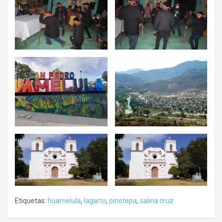
Etiquetas:
huamelula
,
lagarto
,
pinotepa
,
salina cruz