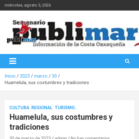
Saltar
miércoles, agosto 5, 2026
al
contenido
Información de la Costa Oaxaqueña
PubliMar
Inicio
2023
marzo
30
Huamelula, sus costumbres y tradiciones
CULTURA
REGIONAL
TURISMO..
Huamelula, sus costumbres y
tradiciones
30 de marzo de 2023
admin
No hay comentarios