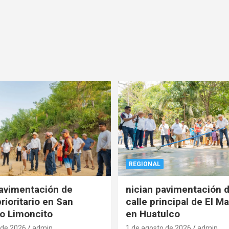
REGIONAL
pavimentación de
nician pavimentación d
rioritario en San
calle principal de El Ma
o Limoncito
en Huatulco
 de 2026
admin
1 de agosto de 2026
admin