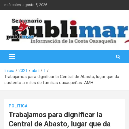
Saltar
miércoles, agosto 5, 2026
al
contenido
Información de la Costa Oaxaqueña
PubliMar
Inicio
2021
abril
1
Trabajamos para dignificar la Central de Abasto, lugar que da
sustento a miles de familias oaxaqueñas: AMH
POLÍTICA.
Trabajamos para dignificar la
Central de Abasto, lugar que da