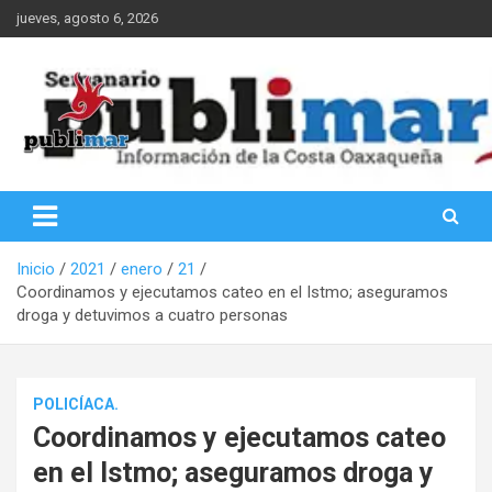
Saltar
jueves, agosto 6, 2026
al
contenido
Información de la Costa Oaxaqueña
PubliMar
Inicio
2021
enero
21
Coordinamos y ejecutamos cateo en el Istmo; aseguramos
droga y detuvimos a cuatro personas
POLICÍACA.
Coordinamos y ejecutamos cateo
en el Istmo; aseguramos droga y