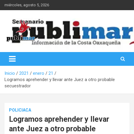
Saltar
miércoles, agosto 5, 2026
al
contenido
Información de la Costa Oaxaqueña
PubliMar
Inicio
2021
enero
21
Logramos aprehender y llevar ante Juez a otro probable
secuestrador
POLICIACA
Logramos aprehender y llevar
ante Juez a otro probable