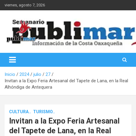
Saltar
viernes, agosto 7, 2026
al
contenido
Información de la Costa Oaxaqueña
PubliMar
Inicio
2024
julio
27
Invitan a la Expo Feria Artesanal del Tapete de Lana, en la Real
Alhóndiga de Antequera
CULTURA..
TURISMO..
Invitan a la Expo Feria Artesanal
del Tapete de Lana, en la Real